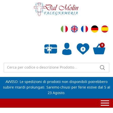
0
0
Wishlist vuota
AVVISO: Le spedizioni di prodotti non disponibili potrebbero
subire ritardi prolungati. Saremo chiusi per ferie estive dal 5 al
23 Agosto.
Togg
navi