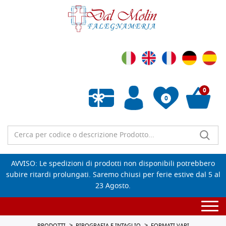
0
0
Wishlist vuota
AVVISO: Le spedizioni di prodotti non disponibili potrebbero
subire ritardi prolungati. Saremo chiusi per ferie estive dal 5 al
23 Agosto.
Togg
navi