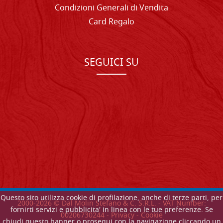
Condizioni Generali di Vendita
Card Regalo
SEGUICI SU
Questo sito utilizza cookie di profilazione, anche di terze parti, per
2000-
2026
© Dal Molin Stefano & C. S.R.L. - VAT Number:
fornirti servizi e pubblicita' in linea con le tue preferenze. Se
00206730244 -
Privacy
-
Cookie
chiudi questo banner o prosegui con la navigazione cliccando un