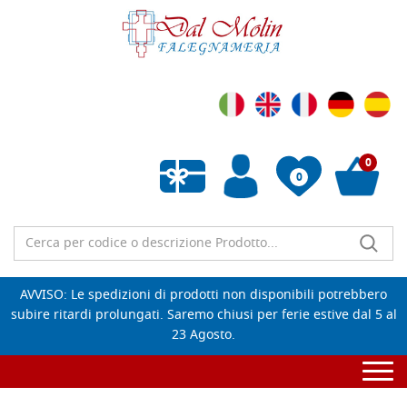
0
0
Wishlist vuota
AVVISO: Le spedizioni di prodotti non disponibili potrebbero
subire ritardi prolungati. Saremo chiusi per ferie estive dal 5 al
23 Agosto.
Togg
navi