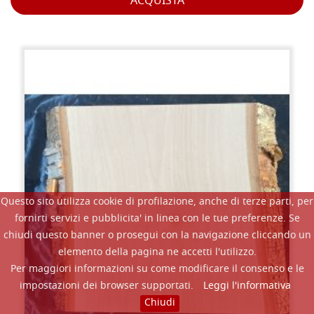
ACQUISTA
Questo sito utilizza cookie di profilazione, anche di terze parti, per
fornirti servizi e pubblicita' in linea con le tue preferenze. Se
chiudi questo banner o prosegui con la navigazione cliccando un
elemento della pagina ne accetti l'utilizzo.
Per maggiori informazioni su come modificare il consenso e le
impostazioni dei browser supportati.
Leggi l'informativa
Chiudi