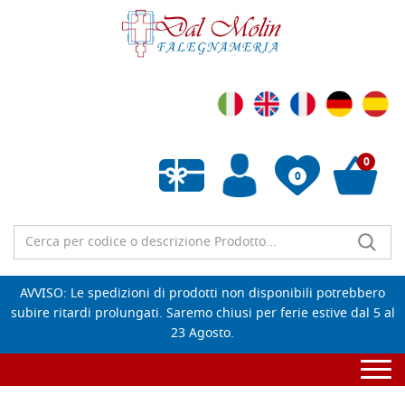
0
0
Wishlist vuota
AVVISO: Le spedizioni di prodotti non disponibili potrebbero
subire ritardi prolungati. Saremo chiusi per ferie estive dal 5 al
23 Agosto.
Togg
navi