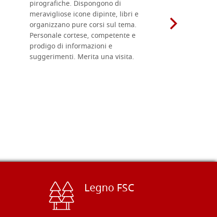
pirografiche. Dispongono di
sono dispo
meravigliose icone dipinte, libri e
di formati
organizzano pure corsi sul tema.
l'imballagg
Personale cortese, competente e
ricevuti c
prodigo di informazioni e
Complimen
suggerimenti. Merita una visita.
Legno FSC