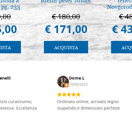
antina a
Brenn-peter Junior
tener
 pg. 233
Novgorod
0,00
€ 180,00
€ 4
5,00
€ 171,00
€ 4
ISTA
ACQUISTA
ACQ
enelli
Dome.L
18/09/2025
vizio curatissimo,
Ordinato online, arrivato legno
petenza. Eccellenza
stupendo e dimensioni perfette