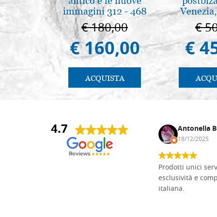
antico e le nuove
postbiz
immagini 312 - 468
Venezia,
€ 180,00
€ 5
€ 160,00
€ 4
ACQUISTA
ACQU
4.7
Andrea Monguzzi
Antonella B
15/01/2025
18/12/2025
Non pratico l'iconografia, ma mi
Prodotti unici ser
cimento con il chip carving. Ho girato
esclusività e com
mari e monti online alla ricerca di
italiana.
tavole di tiglio per poter coltivare il
mio hobby, e ne ho comprate diverse