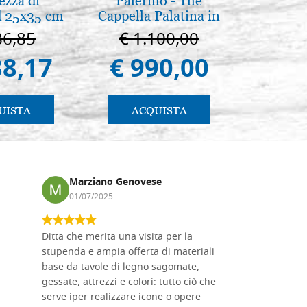
ezza di
Palermo - The
Disegn
 25x35 cm
Cappella Palatina in
Palermo
86,85
€ 1.100,00
€ 
38,17
€ 990,00
€ 
UISTA
ACQUISTA
AC
Marziano Genovese
Anna
01/07/2025
17/02
Ditta che merita una visita per la
Le tavole i
stupenda e ampia offerta di materiali
da me acqu
base da tavole di legno sagomate,
fornitissi
gessate, attrezzi e colori: tutto ciò che
per esegui
serve iper realizzare icone o opere
un ottimo 