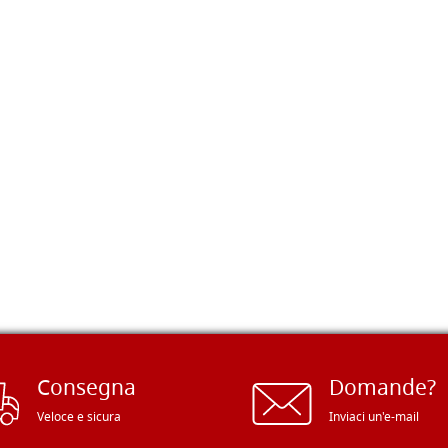
Consegna
Domande?
Veloce e sicura
Inviaci un'e-mail