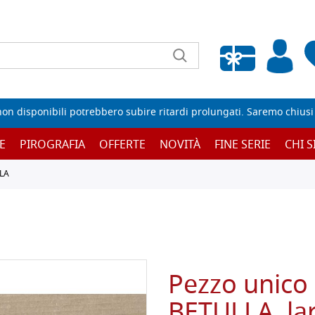
Wishlist vuota
non disponibili potrebbero subire ritardi prolungati. Saremo chiusi p
E
PIROGRAFIA
OFFERTE
NOVITÀ
FINE SERIE
CHI 
LA
Pezzo unico 
BETULLA, la