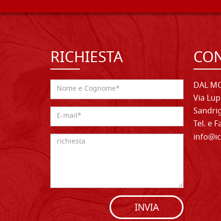
RICHIESTA
CON
DAL MO
Via Lup
Sandrig
Tel. e 
info@ic
INVIA