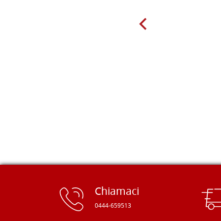
da diversi fornitori. Ho sempre speso
molto per delle tavole scadenti. Un
giorno sono finito, per caso, sul sito
della Falegnameria Dal Molin e mi si
è aperto un mondo. Tavole di tutte le
misure, e anche di forme particolari...
Ne ho ordinata qualcuna per provare
e devo dire: FINALMENTE! Finalmente
delle tavole di alta qualità, ben
rifinite e a prezzi onesti. Inserito
immediatamente nei miei preferiti il
sito, dal quale conto di ordinare
spesso :) Grazie mille!
Chiamaci
0444-659513