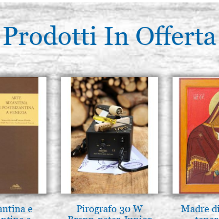
Prodotti In Offerta
antina e
Pirografo 30 W
Madre di