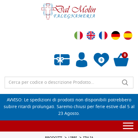
0
0
Wishlist vuota
AVVISO: Le spedizioni di prodotti non disponibili potrebbero
subire ritardi prolungati. Saremo chiusi per ferie estive dal 5 al
23 Agosto.
Togg
navi