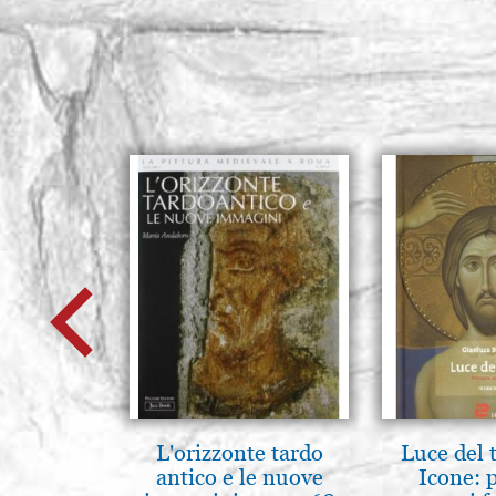
L'orizzonte tardo
Luce del 
antico e le nuove
Icone: 