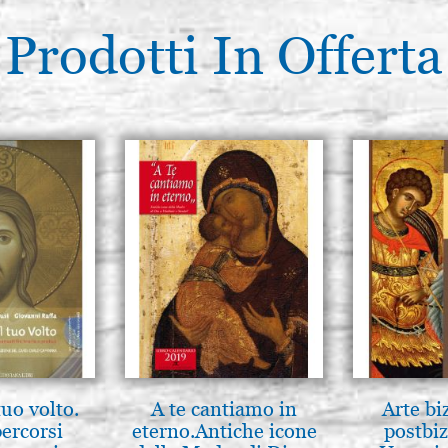
Prodotti In Offerta
tuo volto.
A te cantiamo in
Arte bi
percorsi
eterno.Antiche icone
postbiz