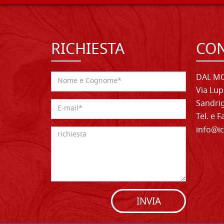
RICHIESTA
CON
DAL MO
Via Lup
Sandrig
Tel. e 
info@ic
INVIA