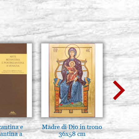
zantina e
Madre di Dio in trono
Madre d
antina a
36x58 cm
tene