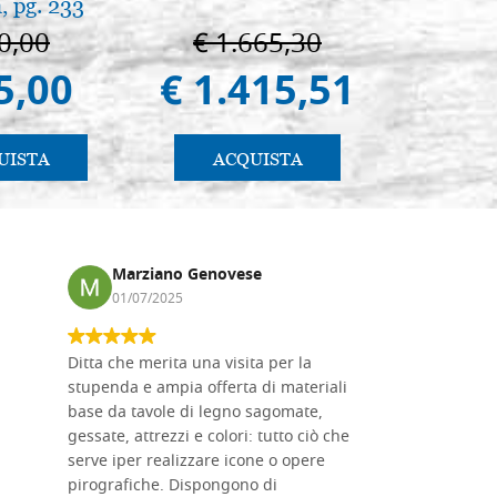
, pg. 233
Novgoro
0,00
€ 1.665,30
€ 4
5,00
€ 1.415,51
€ 4
UISTA
ACQUISTA
AC
Marziano Genovese
Anna
01/07/2025
17/02
Ditta che merita una visita per la
Le tavole i
stupenda e ampia offerta di materiali
da me acqu
base da tavole di legno sagomate,
fornitissi
gessate, attrezzi e colori: tutto ciò che
per esegui
serve iper realizzare icone o opere
un ottimo 
pirografiche. Dispongono di
sono dispo