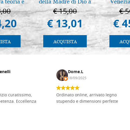
ra teoria e
della Madre di Dio a
Venezia
 pg. 430
Vladimir e Suzdal
8,00
€ 15,00
€ 5
(libro-cal. 2019)
4,20
€ 13,01
€ 4
ISTA
ACQUISTA
ACQ
enelli
Dome.L
18/09/2025
vizio curatissimo,
Ordinato online, arrivato legno
petenza. Eccellenza
stupendo e dimensioni perfette