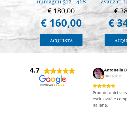
immagini 312 - 468
avanzati f
pratica.
€ 180,00
€ 3
€ 160,00
€ 3
ACQUISTA
ACQU
4.7
Andrea Monguzzi
Antonella B
15/01/2025
18/12/2025
Non pratico l'iconografia, ma mi
Prodotti unici ser
cimento con il chip carving. Ho girato
esclusività e com
mari e monti online alla ricerca di
italiana.
tavole di tiglio per poter coltivare il
mio hobby, e ne ho comprate diverse
da diversi fornitori. Ho sempre speso