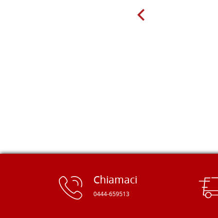
molto per delle tavole scadenti. Un
giorno sono finito, per caso, sul sito
della Falegnameria Dal Molin e mi si
è aperto un mondo. Tavole di tutte le
misure, e anche di forme particolari...
Ne ho ordinata qualcuna per provare
e devo dire: FINALMENTE! Finalmente
delle tavole di alta qualità, ben
rifinite e a prezzi onesti. Inserito
immediatamente nei miei preferiti il
sito, dal quale conto di ordinare
spesso :) Grazie mille!
Chiamaci
0444-659513