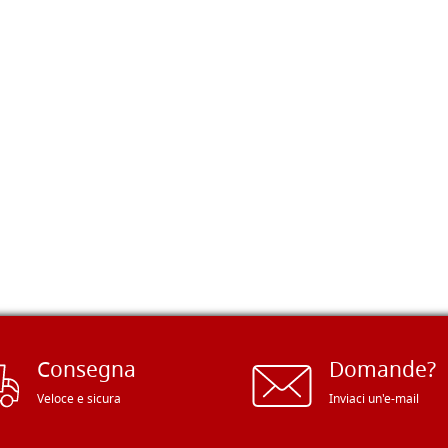
Consegna
Domande?
Veloce e sicura
Inviaci un'e-mail