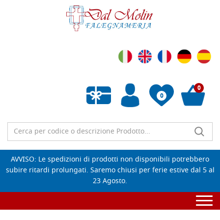
0
0
Wishlist vuota
AVVISO: Le spedizioni di prodotti non disponibili potrebbero
subire ritardi prolungati. Saremo chiusi per ferie estive dal 5 al
23 Agosto.
Togg
navi