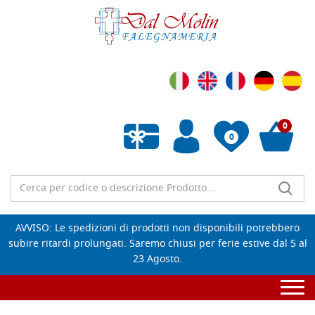
0
0
Wishlist vuota
AVVISO: Le spedizioni di prodotti non disponibili potrebbero
subire ritardi prolungati. Saremo chiusi per ferie estive dal 5 al
23 Agosto.
Togg
navi