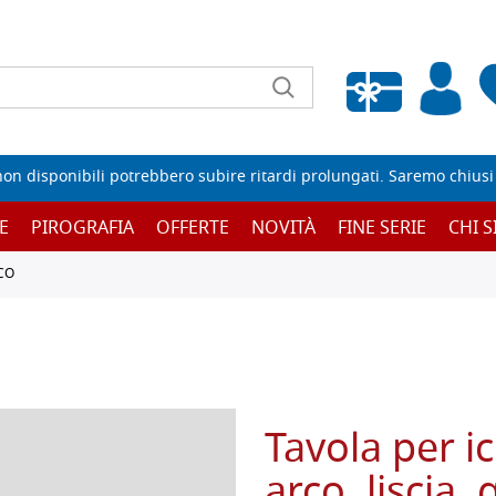
Wishlist vuota
non disponibili potrebbero subire ritardi prolungati. Saremo chiusi p
E
PIROGRAFIA
OFFERTE
NOVITÀ
FINE SERIE
CHI 
CO
Tavola per i
arco, liscia,