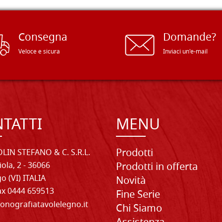
Consegna
Domande?
Veloce e sicura
Inviaci un'e-mail
TATTI
MENU
Prodotti
LIN STEFANO & C. S.R.L.
iola, 2 - 36066
Prodotti in offerta
o (VI) ITALIA
Novità
Fax 0444 659513
Fine Serie
onografiatavolelegno.it
Chi Siamo