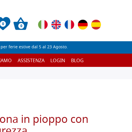
0
0
er ferie estive dal 5 al 23 Agosto.
SIAMO
ASSISTENZA
LOGIN
BLOG
cona in pioppo con
 grezza