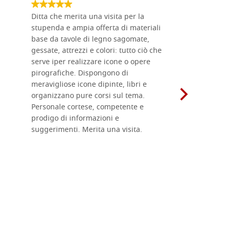
Ditta che merita una visita per la
Le tavole i
stupenda e ampia offerta di materiali
da me acqu
base da tavole di legno sagomate,
fornitissi
gessate, attrezzi e colori: tutto ciò che
per esegui
serve iper realizzare icone o opere
un ottimo 
pirografiche. Dispongono di
sono dispo
meravigliose icone dipinte, libri e
di formati
organizzano pure corsi sul tema.
l'imballagg
Personale cortese, competente e
ricevuti c
prodigo di informazioni e
Complimen
suggerimenti. Merita una visita.