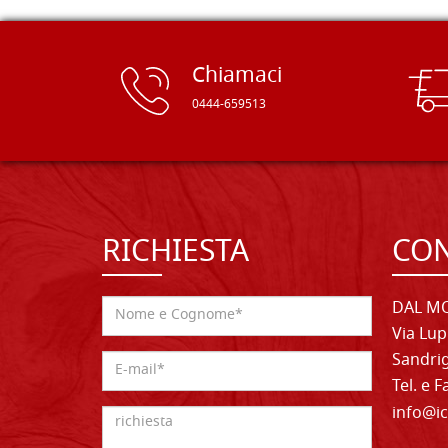
Chiamaci
0444-659513
RICHIESTA
CON
DAL MO
Via Lup
Sandrig
Tel. e 
info@ic