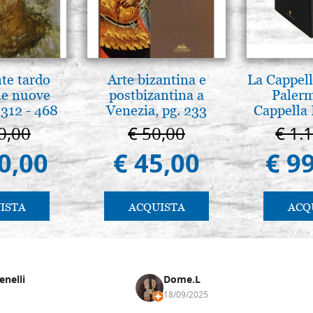
nte tardo
Arte bizantina e
La Cappell
 le nuove
postbizantina a
Palerm
312 - 468
Venezia, pg. 233
Cappella 
Pal
0,00
€ 50,00
€ 1.
0,00
€ 45,00
€ 9
ISTA
ACQUISTA
ACQ
enelli
Dome.L
18/09/2025