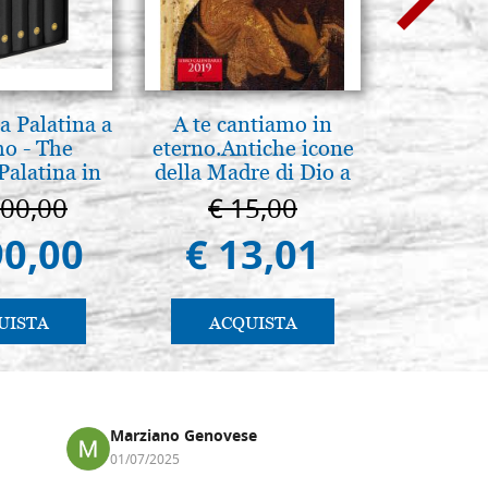
a Palatina a
A te cantiamo in
Madre di 
o - The
eterno.Antiche icone
36
Palatina in
della Madre di Dio a
ermo
Vladimir e Suzdal
100,00
€ 15,00
€ 1
(libro-cal. 2019)
90,00
€ 13,01
€ 1.
UISTA
ACQUISTA
AC
Marziano Genovese
Anna
01/07/2025
17/02