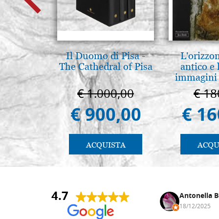
Il Duomo di Pisa -
L'orizzo
The Cathedral of Pisa
antico e
immagini 
€ 1.000,00
€ 18
€ 900,00
€ 16
ACQUISTA
ACQU
4.7
Andrea Monguzzi
Antonella B
15/01/2025
18/12/2025