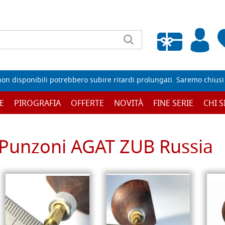
Wishlist vuota
non disponibili potrebbero subire ritardi prolungati. Saremo chiusi p
E
PIROGRAFIA
OFFERTE
NOVITÀ
FINE SERIE
CHI 
Punzoni AGAT ZUB Russia