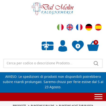
0
0
Wishlist vuota
AVVISO: Le spedizioni di prodotti non disponibili potrebbero
subire ritardi prolungati. Saremo chiusi per ferie estive dal 5 al
23 Agosto.
Togg
navi