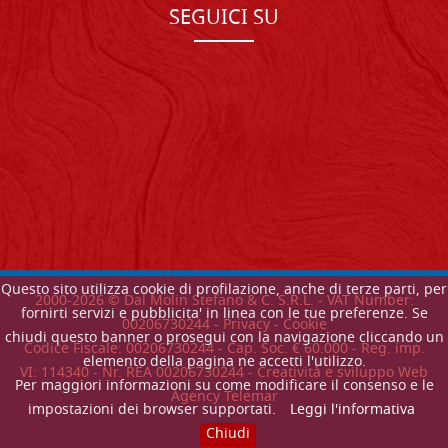
SEGUICI SU
Questo sito utilizza cookie di profilazione, anche di terze parti, per
2000-
2026
© Dal Molin Stefano & C. S.R.L. - VAT Number:
fornirti servizi e pubblicita' in linea con le tue preferenze. Se
00206730244 -
Privacy
-
Cookie
chiudi questo banner o prosegui con la navigazione cliccando un
Codice Fiscale: 00206730244 - Cap. Soc. € 60.000 - Reg. imp.
elemento della pagina ne accetti l'utilizzo.
VI: 114340 - Nr. REA 00206730244 - Creatività e sviluppo Web
Per maggiori informazioni su come modificare il consenso e le
Agency Telemar
impostazioni dei browser supportati.
Leggi l'informativa
Chiudi