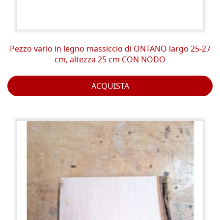
Pezzo vario in legno massiccio di ONTANO largo 25-27
cm, altezza 25 cm CON NODO
ACQUISTA