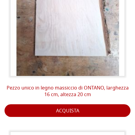
Pezzo unico in legno massiccio di ONTANO, larghezza
16 cm, altezza 20 cm
ACQUISTA