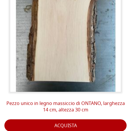
Pezzo unico in legno massiccio di ONTANO, larghezza
14 cm, altezza 30 cm
ACQUISTA