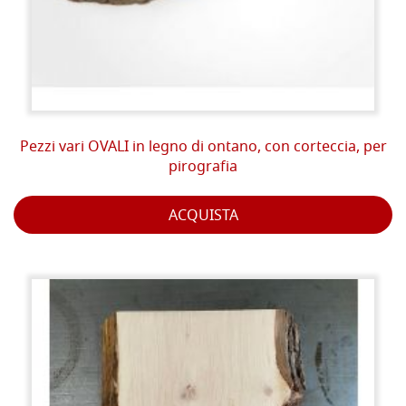
Pezzi vari OVALI in legno di ontano, con corteccia, per
pirografia
ACQUISTA