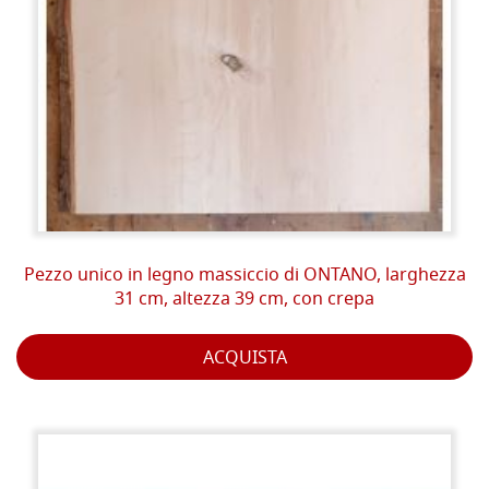
Pezzo unico in legno massiccio di ONTANO, larghezza
31 cm, altezza 39 cm, con crepa
ACQUISTA