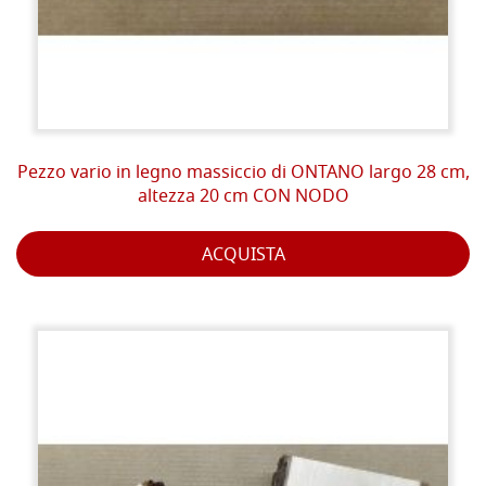
Pezzo vario in legno massiccio di ONTANO largo 28 cm,
altezza 20 cm CON NODO
ACQUISTA