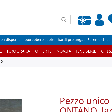
Wishlist vuota
non disponibili potrebbero subire ritardi prolungati. Saremo chiusi p
E
PIROGRAFIA
OFFERTE
NOVITÀ
FINE SERIE
CHI 
NO
Pezzo unico 
ONTANO, lar