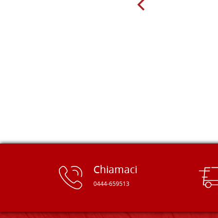
giorno sono finito, per caso, sul sito
della Falegnameria Dal Molin e mi si
è aperto un mondo. Tavole di tutte le
misure, e anche di forme particolari...
Ne ho ordinata qualcuna per provare
e devo dire: FINALMENTE! Finalmente
delle tavole di alta qualità, ben
rifinite e a prezzi onesti. Inserito
immediatamente nei miei preferiti il
sito, dal quale conto di ordinare
spesso :) Grazie mille!
Chiamaci
0444-659513