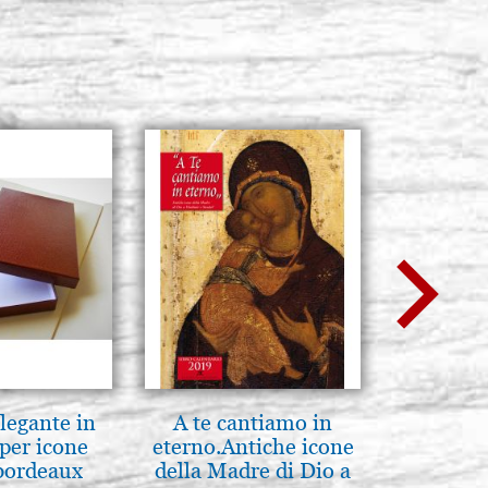
legante in
A te cantiamo in
Luce del
per icone
eterno.Antiche icone
Icone:
bordeaux
della Madre di Dio a
avanzati 