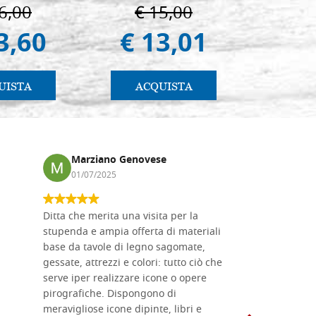
Vladimir e Suzdal
pratic
6,00
€ 15,00
€ 
(libro-cal. 2019)
3,60
€ 13,01
€ 
UISTA
ACQUISTA
AC
Marziano Genovese
Anna
01/07/2025
17/02
Ditta che merita una visita per la
Le tavole i
stupenda e ampia offerta di materiali
da me acqu
base da tavole di legno sagomate,
fornitissi
gessate, attrezzi e colori: tutto ciò che
per esegui
serve iper realizzare icone o opere
un ottimo 
pirografiche. Dispongono di
sono dispo
meravigliose icone dipinte, libri e
di formati