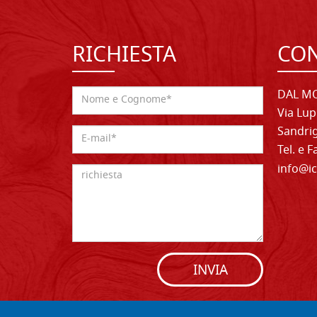
RICHIESTA
CON
DAL MO
Via Lup
Sandrig
Tel. e 
info@ic
INVIA