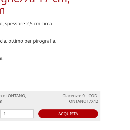
cm
, spessore 2,5 cm circa.
ia, ottimo per pirografia.
i.
io di ONTANO,
Giacenza: 0 - COD.
cm
ONTANO17X42
ACQUISTA