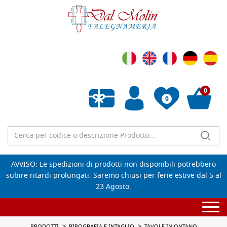
0
0
Wishlist vuota
AVVISO: Le spedizioni di prodotti non disponibili potrebbero
subire ritardi prolungati. Saremo chiusi per ferie estive dal 5 al
23 Agosto.
Togg
navi