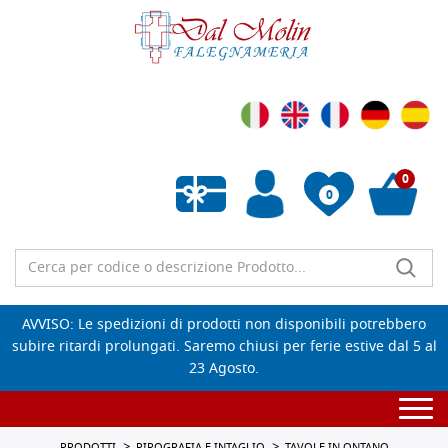
0
0
Wishlist vuota
AVVISO: Le spedizioni di prodotti non disponibili potrebbero
subire ritardi prolungati. Saremo chiusi per ferie estive dal 5 al
23 Agosto.
Togg
navi