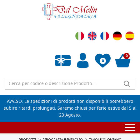
0
0
Wishlist vuota
AVVISO: Le spedizioni di prodotti non disponibili potrebbero
subire ritardi prolungati. Saremo chiusi per ferie estive dal 5 al
23 Agosto.
Togg
navi