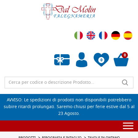
0
0
Wishlist vuota
AVVISO: Le spedizioni di prodotti non disponibili potrebbero
subire ritardi prolungati. Saremo chiusi per ferie estive dal 5 al
23 Agosto.
Togg
navi