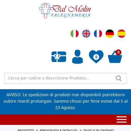
0
0
Wishlist vuota
AVVISO: Le spedizioni di prodotti non disponibili potrebbero
subire ritardi prolungati. Saremo chiusi per ferie estive dal 5 al
23 Agosto.
Togg
navi