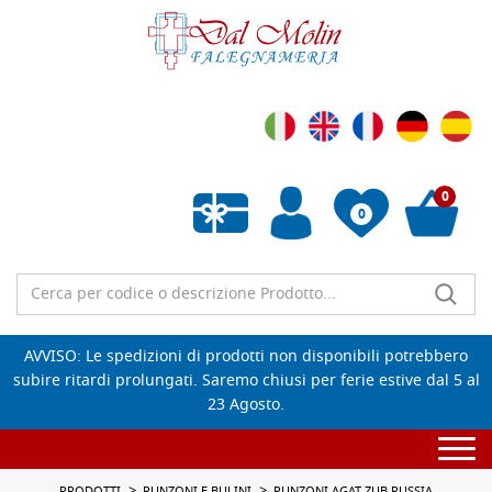
0
0
Wishlist vuota
AVVISO: Le spedizioni di prodotti non disponibili potrebbero
subire ritardi prolungati. Saremo chiusi per ferie estive dal 5 al
23 Agosto.
Togg
navi