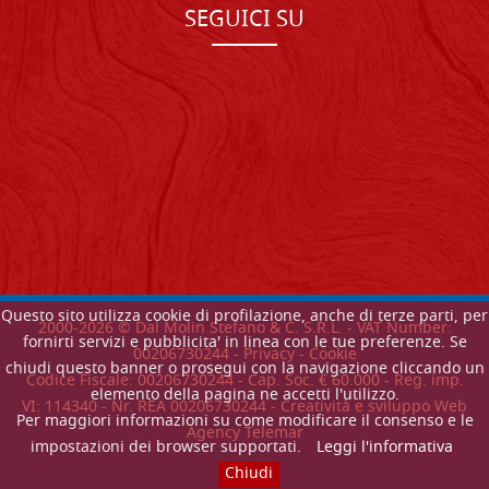
SEGUICI SU
Questo sito utilizza cookie di profilazione, anche di terze parti, per
2000-
2026
© Dal Molin Stefano & C. S.R.L. - VAT Number:
fornirti servizi e pubblicita' in linea con le tue preferenze. Se
00206730244 -
Privacy
-
Cookie
chiudi questo banner o prosegui con la navigazione cliccando un
Codice Fiscale: 00206730244 - Cap. Soc. € 60.000 - Reg. imp.
elemento della pagina ne accetti l'utilizzo.
VI: 114340 - Nr. REA 00206730244 - Creatività e sviluppo Web
Per maggiori informazioni su come modificare il consenso e le
Agency Telemar
impostazioni dei browser supportati.
Leggi l'informativa
Chiudi