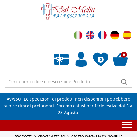
0
0
Wishlist vuota
AVVISO: Le spedizioni di prodotti non disponibili potrebbero
subire ritardi prolungati. Saremo chiusi per ferie estive dal 5 al
23 Agosto.
Togg
navi