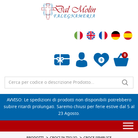
0
0
Wishlist vuota
AVVISO: Le spedizioni di prodotti non disponibili potrebbero
subire ritardi prolungati. Saremo chiusi per ferie estive dal 5 al
23 Agosto.
Togg
navi