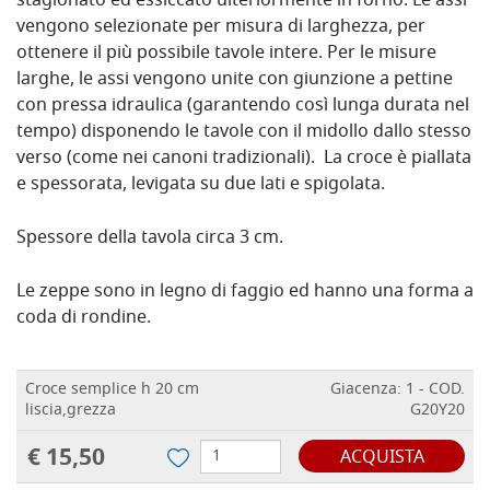
stagionato ed essiccato ulteriormente in forno. Le assi
vengono selezionate per misura di larghezza, per
ottenere il più possibile tavole intere. Per le misure
larghe, le assi vengono unite con giunzione a pettine
con pressa idraulica (garantendo così lunga durata nel
tempo) disponendo le tavole con il midollo dallo stesso
verso (come nei canoni tradizionali). La croce è piallata
e spessorata, levigata su due lati e spigolata.
Spessore della tavola circa 3 cm.
Le zeppe sono in legno di faggio ed hanno una forma a
coda di rondine.
Croce semplice h 20 cm
Giacenza: 1 - COD.
liscia,grezza
G20Y20
€ 15,50
ACQUISTA