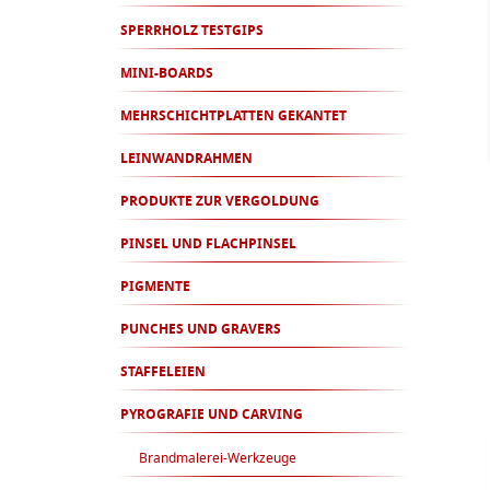
SPERRHOLZ TESTGIPS
MINI-BOARDS
MEHRSCHICHTPLATTEN GEKANTET
LEINWANDRAHMEN
PRODUKTE ZUR VERGOLDUNG
PINSEL UND FLACHPINSEL
PIGMENTE
PUNCHES UND GRAVERS
STAFFELEIEN
PYROGRAFIE UND CARVING
Brandmalerei-Werkzeuge