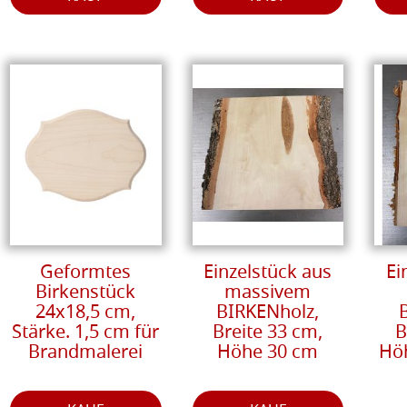
Geformtes
Einzelstück aus
Ei
Birkenstück
massivem
24x18,5 cm,
BIRKENholz,
Stärke. 1,5 cm für
Breite 33 cm,
B
Brandmalerei
Höhe 30 cm
Hö