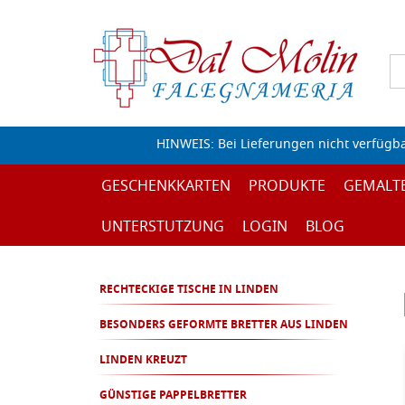
HINWEIS: Bei Lieferungen nicht verfügb
GESCHENKKARTEN
PRODUKTE
GEMALT
UNTERSTUTZUNG
LOGIN
BLOG
RECHTECKIGE TISCHE IN LINDEN
BESONDERS GEFORMTE BRETTER AUS LINDEN
LINDEN KREUZT
GÜNSTIGE PAPPELBRETTER