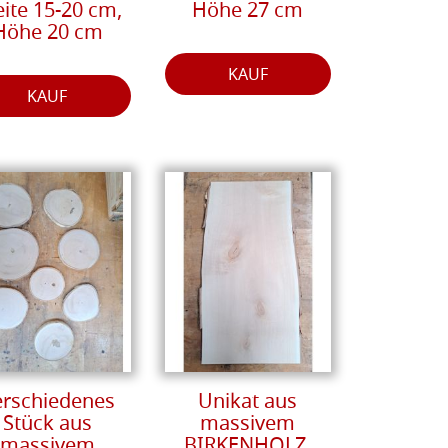
eite 15-20 cm,
Höhe 27 cm
Höhe 20 cm
KAUF
KAUF
erschiedenes
Unikat aus
Stück aus
massivem
massivem
BIRKENHOLZ,