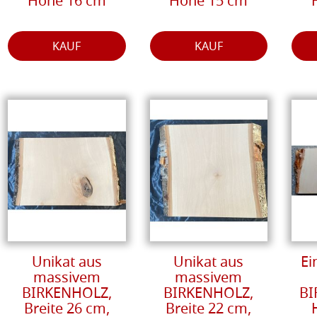
Höhe 16 cm
Höhe 15 cm
KAUF
KAUF
Unikat aus
Unikat aus
Ei
massivem
massivem
BIRKENHOLZ,
BIRKENHOLZ,
BI
Breite 26 cm,
Breite 22 cm,