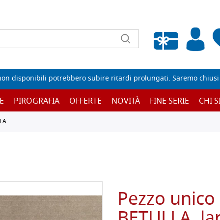
Wishlist vuota
non disponibili potrebbero subire ritardi prolungati. Saremo chiusi p
E
PIROGRAFIA
OFFERTE
NOVITÀ
FINE SERIE
CHI 
LA
Pezzo unico 
BETULLA, la