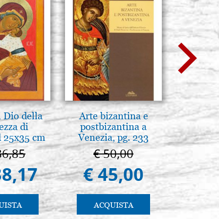
 Dio della
Arte bizantina e
Scatola 
ezza di
postbizantina a
cartone
 25x35 cm
Venezia, pg. 233
colore
86,85
€ 50,00
€ 
38,17
€ 45,00
€ 
UISTA
ACQUISTA
AC