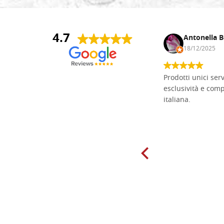
4.7
Andrea Monguzzi
Antonella B
15/01/2025
18/12/2025
Non pratico l'iconografia, ma mi
Prodotti unici ser
cimento con il chip carving. Ho girato
esclusività e com
mari e monti online alla ricerca di
italiana.
tavole di tiglio per poter coltivare il
mio hobby, e ne ho comprate diverse
da diversi fornitori. Ho sempre speso
molto per delle tavole scadenti. Un
giorno sono finito, per caso, sul sito
della Falegnameria Dal Molin e mi si
è aperto un mondo. Tavole di tutte le
misure, e anche di forme particolari...
Ne ho ordinata qualcuna per provare
e devo dire: FINALMENTE! Finalmente
delle tavole di alta qualità, ben