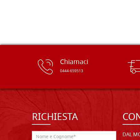
rifinite e a prezzi onesti. Inserito
immediatamente nei miei preferiti il
sito, dal quale conto di ordinare
spesso :) Grazie mille!
Chiamaci
0444-659513
RICHIESTA
CON
DAL MO