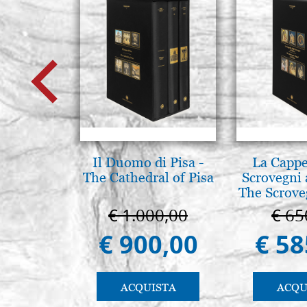
Il Duomo di Pisa -
La Cappe
The Cathedral of Pisa
Scrovegni 
The Scrove
in P
€ 1.000,00
€ 65
€ 900,00
€ 58
ACQUISTA
ACQU