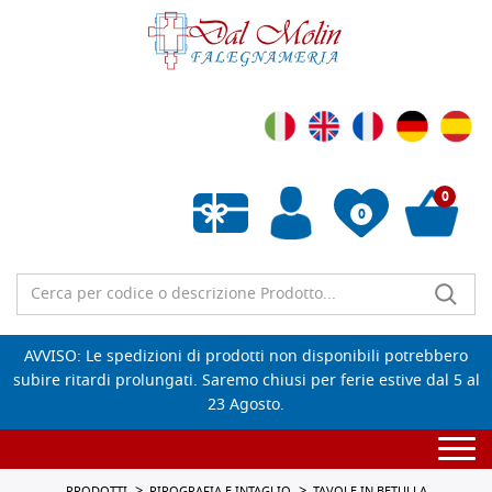
0
0
Wishlist vuota
AVVISO: Le spedizioni di prodotti non disponibili potrebbero
subire ritardi prolungati. Saremo chiusi per ferie estive dal 5 al
23 Agosto.
Togg
navi