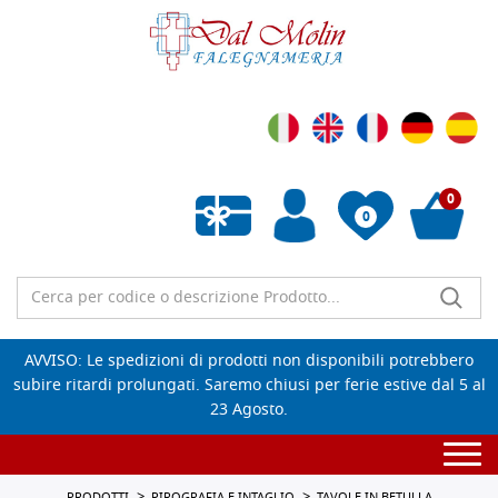
0
0
Wishlist vuota
AVVISO: Le spedizioni di prodotti non disponibili potrebbero
subire ritardi prolungati. Saremo chiusi per ferie estive dal 5 al
23 Agosto.
Togg
navi