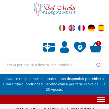
0
0
Wishlist vuota
AVVISO: Le spedizioni di prodotti non disponibili potrebbero
subire ritardi prolungati. Saremo chiusi per ferie estive dal 5 al
23 Agosto.
Togg
navi