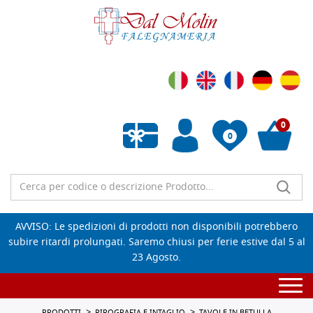
0
0
Wishlist vuota
AVVISO: Le spedizioni di prodotti non disponibili potrebbero
subire ritardi prolungati. Saremo chiusi per ferie estive dal 5 al
23 Agosto.
Togg
navi