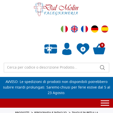
0
0
Wishlist vuota
AVVISO: Le spedizioni di prodotti non disponibili potrebbero
subire ritardi prolungati. Saremo chiusi per ferie estive dal 5 al
23 Agosto.
Togg
navi