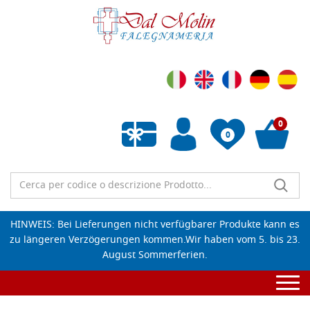
0
0
Wunschliste leeren
HINWEIS: Bei Lieferungen nicht verfügbarer Produkte kann es
zu längeren Verzögerungen kommen.Wir haben vom 5. bis 23.
August Sommerferien.
Togg
navi