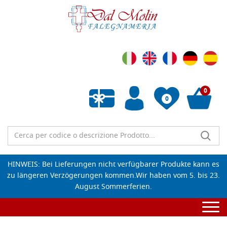
0
0
Wunschliste leeren
HINWEIS: Bei Lieferungen nicht verfügbarer Produkte kann es
zu längeren Verzögerungen kommen.Wir haben vom 5. bis 23.
August Sommerferien.
Togg
navi