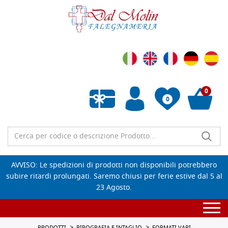
0
0
Wishlist vuota
AVVISO: Le spedizioni di prodotti non disponibili potrebbero
subire ritardi prolungati. Saremo chiusi per ferie estive dal 5 al
23 Agosto.
Togg
navi