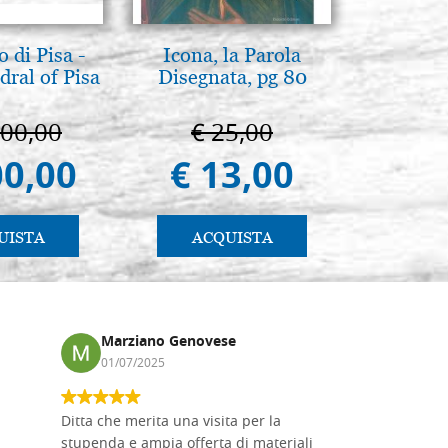
 di Pisa -
Icona, la Parola
Madre d
ral of Pisa
Disegnata, pg 80
tene
Novgoro
000,00
€ 25,00
€ 4
00,00
€ 13,00
€ 4
UISTA
ACQUISTA
AC
Marziano Genovese
Anna
01/07/2025
17/02
Ditta che merita una visita per la
Le tavole i
stupenda e ampia offerta di materiali
da me acqu