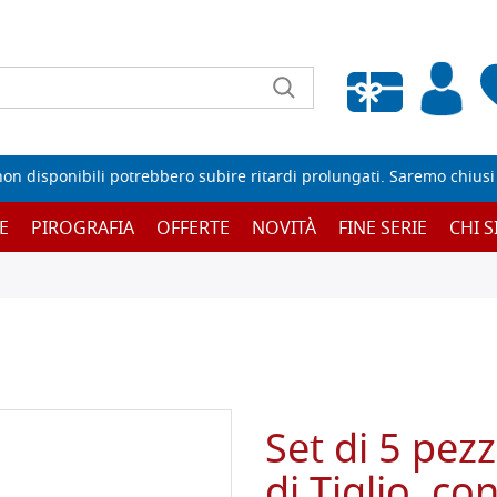
Wishlist vuota
non disponibili potrebbero subire ritardi prolungati. Saremo chiusi p
E
PIROGRAFIA
OFFERTE
NOVITÀ
FINE SERIE
CHI 
Set di 5 pezz
di Tiglio, co