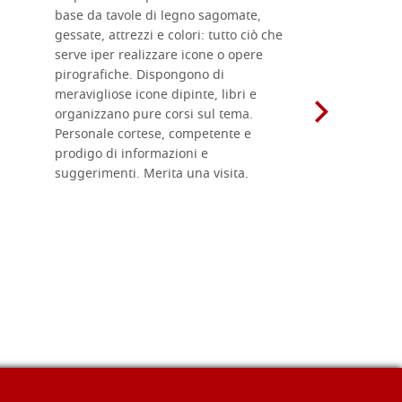
base da tavole di legno sagomate,
fornitissi
gessate, attrezzi e colori: tutto ciò che
per esegui
serve iper realizzare icone o opere
un ottimo 
pirografiche. Dispongono di
sono dispo
meravigliose icone dipinte, libri e
di formati
organizzano pure corsi sul tema.
l'imballagg
Personale cortese, competente e
ricevuti c
prodigo di informazioni e
Complimen
suggerimenti. Merita una visita.