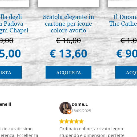
lla degli
Scatola elegante in
Il Duomo
a Padova -
cartone per icone
The Cathed
gni Chapel
colore avorio
adua
0,00
€ 16,00
€ 1.
5,00
€ 13,60
€ 9
ISTA
ACQUISTA
ACQ
enelli
Dome.L
18/09/2025
vizio curatissimo,
Ordinato online, arrivato legno
petenza. Eccellenza
stupendo e dimensioni perfette