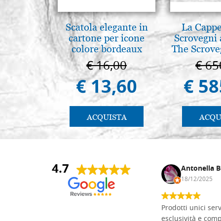
Scatola elegante in
La Cappe
cartone per icone
Scrovegni 
colore bordeaux
The Scrove
in P
€ 16,00
€ 65
€ 13,60
€ 58
ACQUISTA
ACQU
4.7
Andrea Monguzzi
Antonella B
15/01/2025
18/12/2025
Non pratico l'iconografia, ma mi
Prodotti unici ser
cimento con il chip carving. Ho girato
esclusività e com