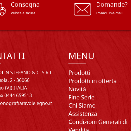
Consegna
Domande?
Veloce e sicura
Inviaci un'e-mail
TATTI
MENU
Prodotti
LIN STEFANO & C. S.R.L.
iola, 2 - 36066
Prodotti in offerta
o (VI) ITALIA
Novità
Fax 0444 659513
Fine Serie
onografiatavolelegno.it
Chi Siamo
Assistenza
Condizioni Generali di
Vendita