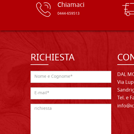
Chiamaci
0444-659513
RICHIESTA
CON
DAL MO
Via Lup
Sandrig
Tel. e 
info@ic