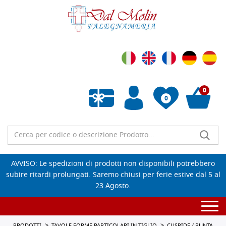
0
0
Wishlist vuota
AVVISO: Le spedizioni di prodotti non disponibili potrebbero
subire ritardi prolungati. Saremo chiusi per ferie estive dal 5 al
23 Agosto.
Togg
navi