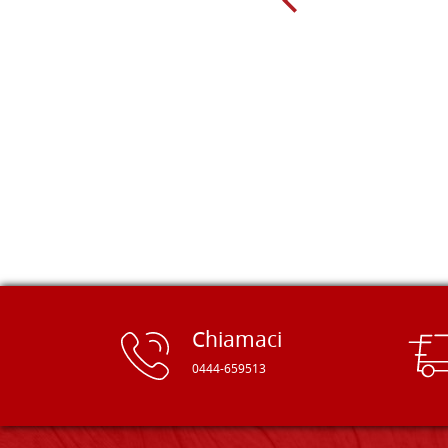
giorno sono finito, per caso, sul sito
della Falegnameria Dal Molin e mi si
è aperto un mondo. Tavole di tutte le
misure, e anche di forme particolari...
Ne ho ordinata qualcuna per provare
e devo dire: FINALMENTE! Finalmente
delle tavole di alta qualità, ben
rifinite e a prezzi onesti. Inserito
immediatamente nei miei preferiti il
sito, dal quale conto di ordinare
spesso :) Grazie mille!
Chiamaci
0444-659513