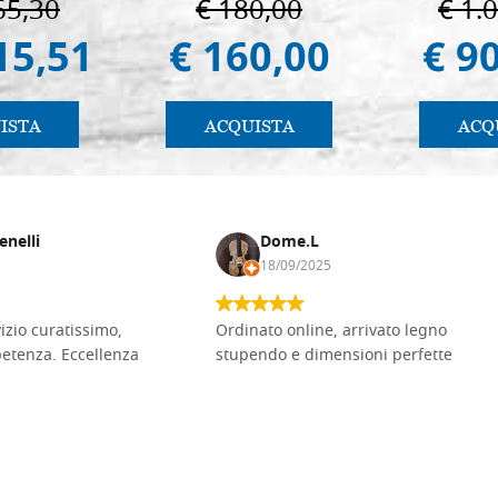
65,30
€ 180,00
€ 1.
15,51
€ 160,00
€ 9
ISTA
ACQUISTA
ACQ
enelli
Dome.L
18/09/2025
vizio curatissimo,
Ordinato online, arrivato legno
petenza. Eccellenza
stupendo e dimensioni perfette