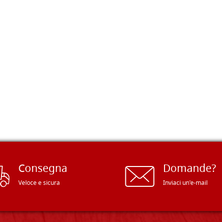
Consegna
Domande?
Veloce e sicura
Inviaci un'e-mail