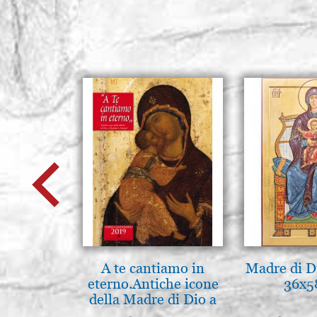
A te cantiamo in
Madre di D
eterno.Antiche icone
36x5
della Madre di Dio a
Vladimir e Suzdal