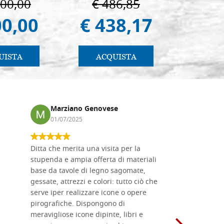
000,00
€ 486,85
€ 6
00,00
€ 438,17
€ 5
UISTA
ACQUISTA
AC
Marziano Genovese
Anna
01/07/2025
17/02
Ditta che merita una visita per la
Le tavole i
stupenda e ampia offerta di materiali
da me acqu
base da tavole di legno sagomate,
fornitissi
gessate, attrezzi e colori: tutto ciò che
per esegui
serve iper realizzare icone o opere
un ottimo 
pirografiche. Dispongono di
sono dispo
meravigliose icone dipinte, libri e
di formati