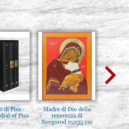
 di Pisa -
Madre di Dio della
La Capp
ral of Pisa
tenerezza di
Scrovegn
Novgorod 25x35 cm
The Scro
in