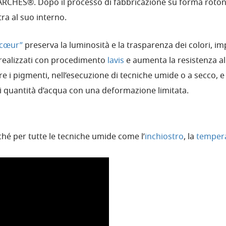
ARCHES®. Dopo il processo di fabbricazione su forma roton
ra al suo interno.
 cœur”
preserva la luminosità e la trasparenza dei colori, im
 realizzati con procedimento
lavis
e aumenta la resistenza all
i pigmenti, nell’esecuzione di tecniche umide o a secco, e d
i quantità d’acqua con una deformazione limitata.
ché per tutte le tecniche umide come l’
inchiostro
, la
temper