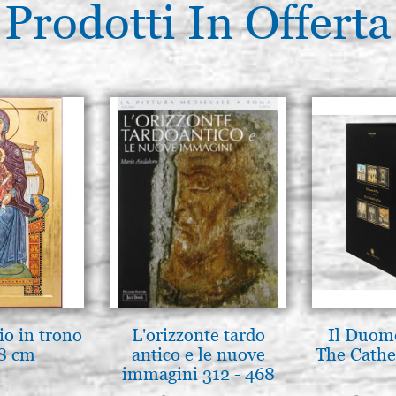
Prodotti In Offerta
io in trono
L'orizzonte tardo
Il Duomo
8 cm
antico e le nuove
The Cathed
immagini 312 - 468