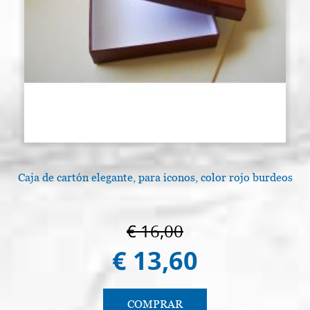
Caja de cartón elegante, para iconos, color rojo burdeos
A
€ 16,00
€ 13,60
COMPRAR