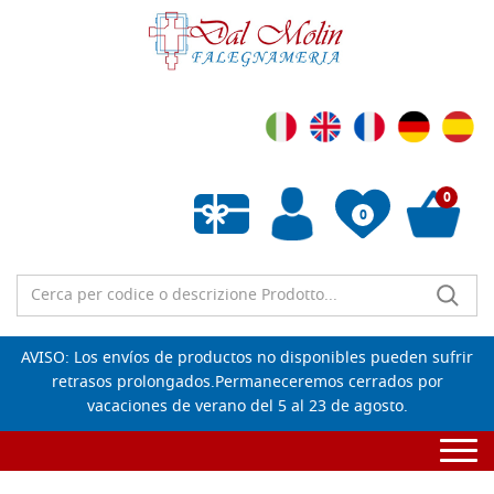
0
0
Lista de deseos vacía
AVISO: Los envíos de productos no disponibles pueden sufrir
retrasos prolongados.Permaneceremos cerrados por
vacaciones de verano del 5 al 23 de agosto.
Togg
navi