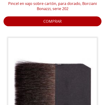
Pincel en vajo sobre cartón, para dorado, Borciani
Bonazzi, serie 202
COMPRAR