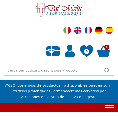
0
0
Lista de deseos vacía
AVISO: Los envíos de productos no disponibles pueden sufrir
retrasos prolongados.Permaneceremos cerrados por
vacaciones de verano del 5 al 23 de agosto.
Togg
navi