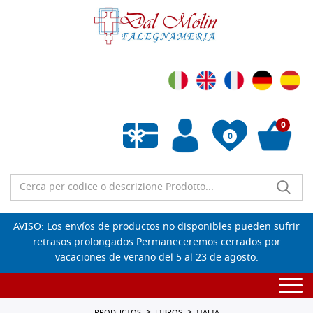
0
0
Lista de deseos vacía
AVISO: Los envíos de productos no disponibles pueden sufrir
retrasos prolongados.Permaneceremos cerrados por
vacaciones de verano del 5 al 23 de agosto.
Togg
navi