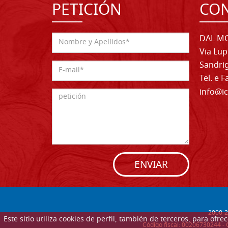
PETICIÓN
CO
DAL MO
Via Lup
Sandrig
Tel. e 
info@ic
ENVIAR
2000-
2
Este sitio utiliza cookies de perfil, también de terceros, para of
Código fiscal: 00206730244 - 