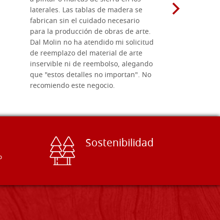
laterales. Las tablas de madera se
herramient
fabrican sin el cuidado necesario
necesario 
para la producción de obras de arte.
pirograba
Dal Molin no ha atendido mi solicitud
íconos pint
de reemplazo del material de arte
ofrecen cu
inservible ni de reembolso, alegando
personal e
que "estos detalles no importan". No
generoso c
recomiendo este negocio.
sugerencias
Sostenibilidad
o