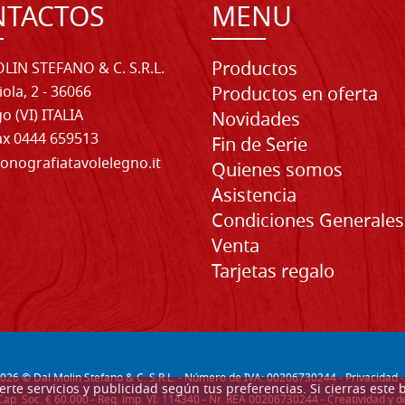
NTACTOS
MENU
Productos
LIN STEFANO & C. S.R.L.
iola, 2 - 36066
Productos en oferta
o (VI) ITALIA
Novidades
Fax 0444 659513
Fin de Serie
onografiatavolelegno.it
Quienes somos
Asistencia
Condiciones Generales
Venta
Tarjetas regalo
026
© Dal Molin Stefano & C. S.R.L. - Número de IVA: 00206730244 -
Privacidad
recerte servicios y publicidad según tus preferencias. Si cierras e
Cap. Soc. € 60.000 - Reg. imp. VI: 114340 - Nr. REA 00206730244 - Creatividad y