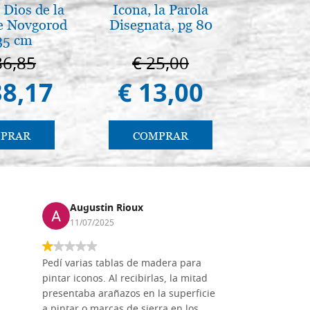
Dios de la
Icona, la Parola
Il Duom
e Novgorod
Disegnata, pg 80
The Cathe
35 cm
86,85
€ 25,00
€ 1
38,17
€ 13,00
€ 9
PRAR
COMPRAR
CO
Augustin Rioux
Marz
11/07/2025
01/07
Pedí varias tablas de madera para
Vale la pe
pintar iconos. Al recibirlas, la mitad
su maravil
presentaba arañazos en la superficie
materiales
a pintar o marcas de sierra en los
madera mo