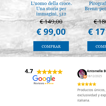
L'uomo della croce.
Pirogra
Una storia per
Brenn-pet
immagini, 512
páginas
€ 149,00
€ 18
€ 99,00
€ 17
COMPRAR
COM
4.7
Anna Maria Negri
Antonella B
17/02/2025
18/12/2025
Las tablas de tilo macizo que compré
Productos únicos, 
en línea en la bien surtida carpintería
exclusividad y exp
Dal Molin para tallar tienen una
italiana.
excelente relación calidad-precio y