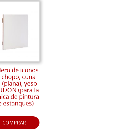
lero de iconos
 chopo, cuña
a (plana), yeso
DON (para la
nica de pintura
e estanques)
COMPRAR