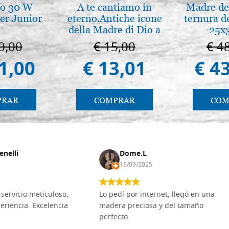
fo 30 W
A te cantiamo in
Madre de 
er Junior
eterno.Antiche icone
ternura d
della Madre di Dio a
25x
Vladimir e Suzdal
0,00
€ 15,00
€ 4
(libro-cal. 2019)
1,00
€ 13,01
€ 4
PRAR
COMPRAR
COM
enelli
Dome.L
18/09/2025
servicio meticuloso,
Lo pedí por internet, llegó en una
eriencia. Excelencia
madera preciosa y del tamaño
perfecto.