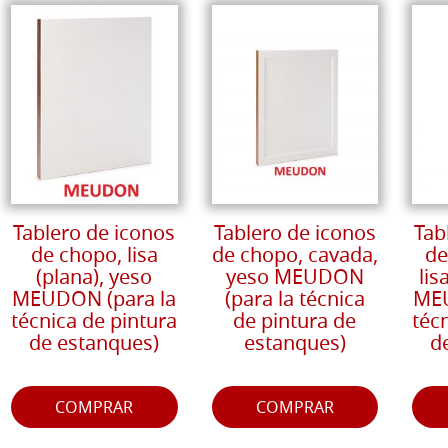
Tablero de iconos
Tablero de iconos
Tab
de chopo, lisa
de chopo, cavada,
de
(plana), yeso
yeso MEUDON
lis
MEUDON (para la
(para la técnica
MEU
técnica de pintura
de pintura de
téc
de estanques)
estanques)
d
COMPRAR
COMPRAR