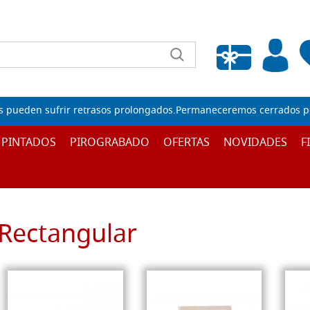
Lista de deseos vacía
s pueden sufrir retrasos prolongados.Permaneceremos cerrados por
 PINTADOS
PIROGRABADO
OFERTAS
NOVIDADES
F
Rectangular