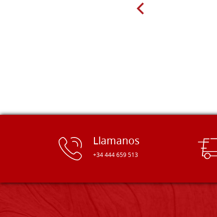
están disponibles en una amplia
gama de tamaños. Además, los
productos se empaquetaron
cuidadosamente y se entregaron a
tiempo. ¡Enhorabuena!
Llamanos
+34 444 659 513