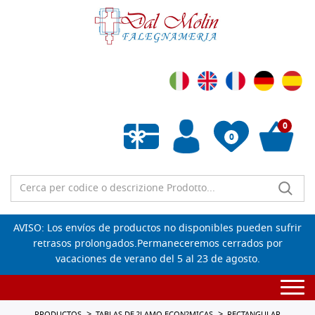
0
0
Lista de deseos vacía
AVISO: Los envíos de productos no disponibles pueden sufrir
retrasos prolongados.Permaneceremos cerrados por
vacaciones de verano del 5 al 23 de agosto.
Togg
navi