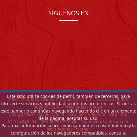
SÍGUENOS EN
Este sitio utiliza cookies de perfil, también de terceros, para
2000-
2026
© Dal Molin Stefano & C. S.R.L. - Número de IVA:
ofrecerte servicios y publicidad según tus preferencias. Si cierras
00206730244 -
Privacidad
-
Cookie
este banner o continúas navegando haciendo clic en un elemento
Código fiscal: 00206730244 - Cap. Soc. € 60.000 - Reg. imp.
de la página, aceptas su uso.
VI: 114340 - Nr. REA 00206730244 - Creatividad y desarrollo
Para más información sobre cómo cambiar el consentimiento y la
Web Agency Telemar
configuración de los navegadores compatibles, consulta