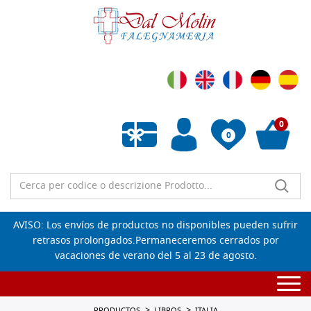
0
0
Lista de deseos vacía
AVISO: Los envíos de productos no disponibles pueden sufrir
retrasos prolongados.Permaneceremos cerrados por
vacaciones de verano del 5 al 23 de agosto.
Togg
navi