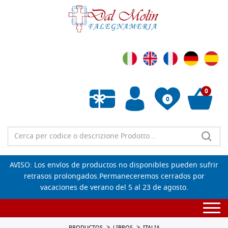
0
0
Lista de deseos vacía
AVISO: Los envíos de productos no disponibles pueden sufrir
retrasos prolongados.Permaneceremos cerrados por
vacaciones de verano del 5 al 23 de agosto.
Togg
navi