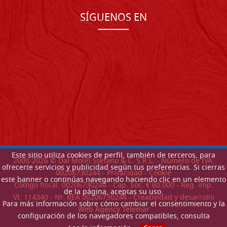
SÍGUENOS EN
Este sitio utiliza cookies de perfil, también de terceros, para
2000-
2026
© Dal Molin Stefano & C. S.R.L. - Número de IVA:
ofrecerte servicios y publicidad según tus preferencias. Si cierras
00206730244 -
Privacidad
-
Cookie
este banner o continúas navegando haciendo clic en un elemento
Código fiscal: 00206730244 - Cap. Soc. € 60.000 - Reg. imp.
de la página, aceptas su uso.
VI: 114340 - Nr. REA 00206730244 - Creatividad y desarrollo
Para más información sobre cómo cambiar el consentimiento y la
Web Agency Telemar
configuración de los navegadores compatibles, consulta