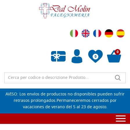
0
0
Lista de deseos vacía
AVISO: Los envíos de productos no disponibles pueden sufrir
retrasos prolongados.Permaneceremos cerrados por
vacaciones de verano del 5 al 23 de agosto.
Togg
navi