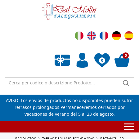
0
0
Lista de deseos vacía
AVISO: Los envíos de productos no disponibles pueden sufrir
retrasos prolongados.Permaneceremos cerrados por
vacaciones de verano del 5 al 23 de agosto.
Togg
navi