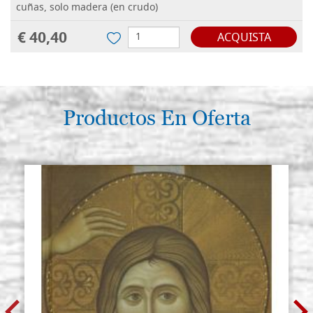
cuñas, solo madera (en crudo)
€ 40,40
ACQUISTA
Tabla para icono de madera de
Existencias: 0 - COD.
chopo de 40x50 cm,
GP40X50CZ
cavada(medida interna 34,5x43,5),
con cuñas, solo madera (en crudo)
Productos En Oferta
€ 47,40
ACQUISTA
Tabla para icono de madera de
Existencias: 0 - COD.
chopo de 45x55 cm,
GP45X55CZ
cavada(medida interna 39x48), con
cuñas, solo madera (en crudo)
€ 54,80
ACQUISTA
Tabla para icono de madera de
Existencias: 1 - COD.
chopo de 50x60 cm,
GP50X60CZ
cavada(medida interna 44x53,2),
con cuñas, solo madera (en crudo)