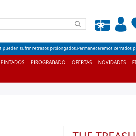
Lista de deseos vacía
s pueden sufrir retrasos prolongados.Permaneceremos cerrados por
 PINTADOS
PIROGRABADO
OFERTAS
NOVIDADES
F