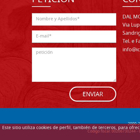
DAL MO
Via Lup
Sandrig
Tel. e 
info@ic
ENVIAR
2000-
2
Este sitio utiliza cookies de perfil, también de terceros, para of
Código fiscal: 00206730244 - 