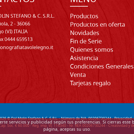
Productos
LIN STEFANO & C. S.R.L.
iola, 2 - 36066
Productos en oferta
o (VI) ITALIA
Novidades
Fax 0444 659513
Fin de Serie
onografiatavolelegno.it
Quienes somos
Asistencia
Condiciones Generales
Venta
Tarjetas regalo
026
© Dal Molin Stefano & C. S.R.L. - Número de IVA: 00206730244 -
Privacidad
recerte servicios y publicidad según tus preferencias. Si cierras e
Cap. Soc. € 60.000 - Reg. imp. VI: 114340 - Nr. REA 00206730244 - Creatividad y
página, aceptas su uso.