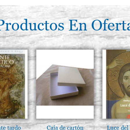
Productos En Ofert
nte tardo
Caja de cartón
Luce del 