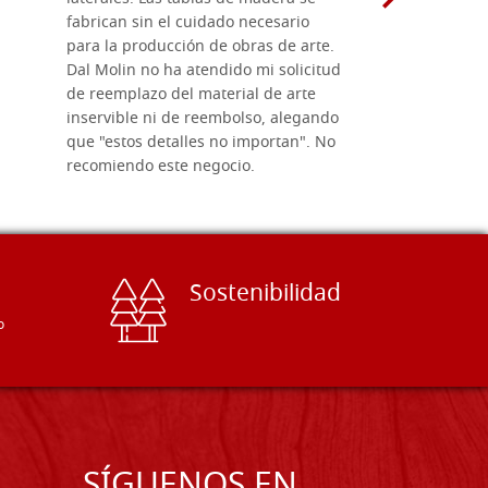
fabrican sin el cuidado necesario
necesario 
para la producción de obras de arte.
pirograba
Dal Molin no ha atendido mi solicitud
íconos pint
de reemplazo del material de arte
ofrecen cu
inservible ni de reembolso, alegando
personal e
que "estos detalles no importan". No
generoso c
recomiendo este negocio.
sugerencias
Sostenibilidad
o
SÍGUENOS EN