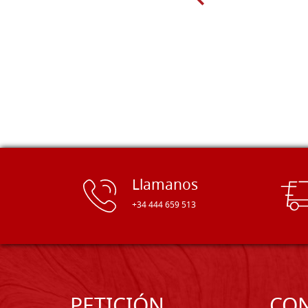
gama de tamaños. Además, los
productos se empaquetaron
cuidadosamente y se entregaron a
tiempo. ¡Enhorabuena!
Llamanos
+34 444 659 513
PETICIÓN
CO