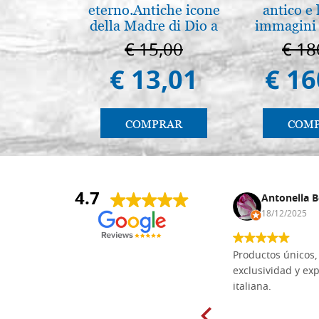
eterno.Antiche icone
antico e
della Madre di Dio a
immagini 
Vladimir e Suzdal
€ 15,00
€ 18
(libro-cal. 2019)
€ 13,01
€ 16
COMPRAR
COM
4.7
Anna Maria Negri
Antonella B
17/02/2025
18/12/2025
Las tablas de tilo macizo que compré
Productos únicos, 
en línea en la bien surtida carpintería
exclusividad y exp
Dal Molin para tallar tienen una
italiana.
excelente relación calidad-precio y
están disponibles en una amplia