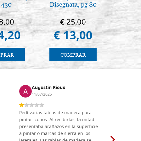
 430
Disegnata, pg 80
ternura 
25
8,00
€ 25,00
€ 4
4,20
€ 13,00
€ 4
PRAR
COMPRAR
CO
Augustin Rioux
Marz
11/07/2025
01/07
Pedí varias tablas de madera para
Vale la pe
pintar iconos. Al recibirlas, la mitad
su maravil
presentaba arañazos en la superficie
materiales
a pintar o marcas de sierra en los
madera mo
laterales. Las tablas de madera se
herramient