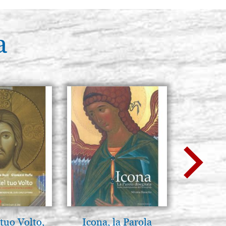
a
tuo Volto,
Icona, la Parola
Madre de