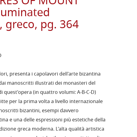
URES OF MOUNT
lluminated
 greco, pg. 364
D
lori, presenta i capolavori dell'arte bizantina
 dai manoscritti illustrati dei monasteri del
i quest'opera (in quattro volumi: A-B-C-D)
te per la prima volta a livello internazionale
noscritti bizantini, esempi davvero
tina e una delle espressioni più estetiche della
adizione greca moderna. L'alta qualità artistica