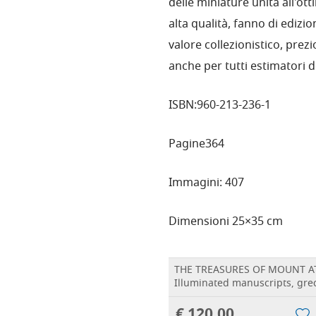
delle miniature unita all'ott
alta qualità, fanno di edizi
valore collezionistico, prez
anche per tutti estimatori d
ISBN:
960-213-236-1
Pagine
364
Immagini:
407
Dimensioni
25×35
cm
THE TREASURES OF MOUNT A
Illuminated manuscripts, grec
€ 120,00