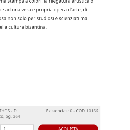
ima stampa a colori, la rilegatura artistica di
one ad una vera e propria opera d'arte, di
iosa non solo per studiosi e scienziati ma
ella cultura bizantina.
THOS - D
Existencias: 0 - COD. L0166
o, pg. 364
ACQUISTA