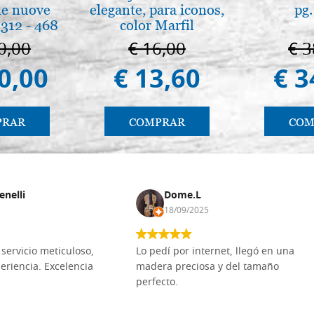
 le nuove
elegante, para iconos,
pg.
312 - 468
color Marfil
0,00
€ 16,00
€ 3
0,00
€ 13,60
€ 3
PRAR
COMPRAR
COM
enelli
Dome.L
18/09/2025
servicio meticuloso,
Lo pedí por internet, llegó en una
eriencia. Excelencia
madera preciosa y del tamaño
perfecto.