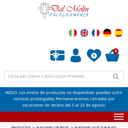
0
0
Lista de deseos vacía
AVISO: Los envíos de productos no disponibles pueden sufrir
retrasos prolongados.Permaneceremos cerrados por
vacaciones de verano del 5 al 23 de agosto.
Togg
navi