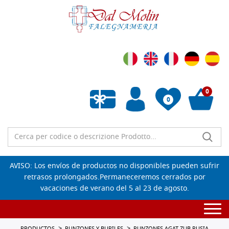
0
0
Lista de deseos vacía
AVISO: Los envíos de productos no disponibles pueden sufrir
retrasos prolongados.Permaneceremos cerrados por
vacaciones de verano del 5 al 23 de agosto.
Togg
navi