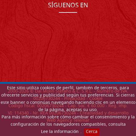
SÍGUENOS EN
Este sitio utiliza cookies de perfil, también de terceros, para
2000-
2026
© Dal Molin Stefano & C. S.R.L. - Número de IVA:
ofrecerte servicios y publicidad según tus preferencias. Si cierras
00206730244 -
Privacidad
-
Cookie
este banner o continúas navegando haciendo clic en un elemento
Código fiscal: 00206730244 - Cap. Soc. € 60.000 - Reg. imp.
de la página, aceptas su uso.
VI: 114340 - Nr. REA 00206730244 - Creatividad y desarrollo
Para más información sobre cómo cambiar el consentimiento y la
Web Agency Telemar
configuración de los navegadores compatibles, consulta
Lee la información
.
Cerca