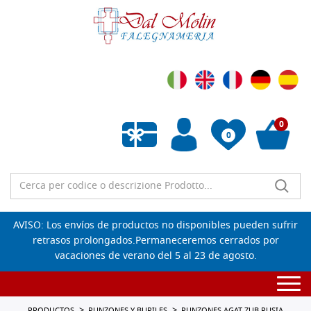
0
0
Lista de deseos vacía
AVISO: Los envíos de productos no disponibles pueden sufrir
retrasos prolongados.Permaneceremos cerrados por
vacaciones de verano del 5 al 23 de agosto.
Togg
navi