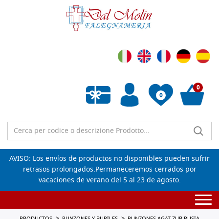
0
0
Lista de deseos vacía
AVISO: Los envíos de productos no disponibles pueden sufrir
retrasos prolongados.Permaneceremos cerrados por
vacaciones de verano del 5 al 23 de agosto.
Togg
navi