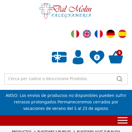
0
0
Lista de deseos vacía
AVISO: Los envíos de productos no disponibles pueden sufrir
retrasos prolongados.Permaneceremos cerrados por
vacaciones de verano del 5 al 23 de agosto.
Togg
navi